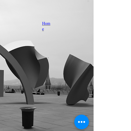
Hom
e